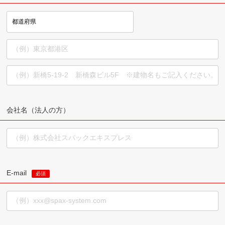
報の取得
クッキーやウェブビーコン等を用いるなどして、本人が
容易に認識できない方法による個人情報の取得を行って
おりません。
（９）個人情報保護方針
当社ホームページの個人情報保護方針をご覧ください。
会社名（法人の方）
（１０）当社の個人情報の取扱いに関する苦情、相
談等の問合せ先
個人情報問合せ窓口
連絡先
E-mail
お問い合わせ窓口担当: 和田
必須
住所: 東京都港区新橋5-34-3 栄進開発ビル3F
連絡先:：FAX：03-5402-3658