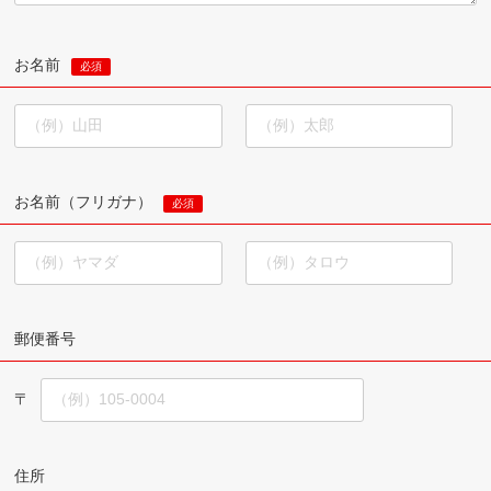
（６）個人情報を与えなかった場合に生じる結果
個人情報を与えることは任意です。個人情報に関する情
お名前
必須
報の一部をご提供いただけない場合は、お問い合わせ内
容に回答できない可能性があります。
（７）保有個人データの開示等および問い合わせ窓
お名前（フリガナ）
必須
口について
ご本人からの求めにより、当社が保有する保有個人デー
タに関する開示、利用目的の通知、内容の訂正・追加ま
たは削除、利用停止、消去、 第三者提供の停止および第
三者提供記録の開示（以下、開示等という）に応じま
郵便番号
す。開示等に応ずる窓口は、下記「当社の個人情報の取
扱いに関する苦情、相談等の問合せ先」を参照してくだ
〒
さい。
住所
（８）本人が容易に認識できない方法による個人情