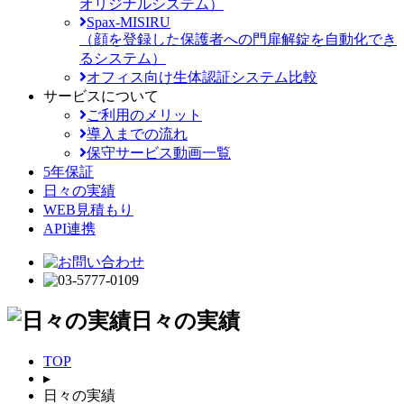
オリジナルシステム）
Spax-MISIRU
（顔を登録した保護者への門扉解錠を自動化でき
るシステム）
オフィス向け生体認証システム比較
サービスについて
ご利用のメリット
導入までの流れ
保守サービス動画一覧
5年保証
日々の実績
WEB見積もり
API連携
日々の実績
TOP
▸
日々の実績