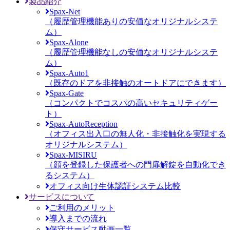
製品紹介
Spax-Net
（履歴管理機能ありの安価なオリジナルシステ
ム）
Spax-Alone
（履歴管理機能なしの安価なオリジナルシステ
ム）
Spax-Auto1
（既存のドアを非接触のオートドアにできます）
Spax-Gate
（コンパクトでコスパの高いセキュリティゲー
ト）
Spax-AutoReception
（オフィス出入口の無人化・非接触化を実現する
オリジナルシステム）
Spax-MISIRU
（顔を登録した保護者への門扉解錠を自動化でき
るシステム）
オフィス向け生体認証システム比較
サービスについて
ご利用のメリット
導入までの流れ
保守サービス動画一覧