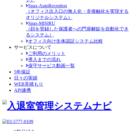
Spax-AutoReception
（オフィス出入口の無人化・非接触化を実現する
オリジナルシステム）
Spax-MISIRU
（顔を登録した保護者への門扉解錠を自動化でき
るシステム）
オフィス向け生体認証システム比較
サービスについて
ご利用のメリット
導入までの流れ
保守サービス動画一覧
5年保証
日々の実績
WEB見積もり
API連携