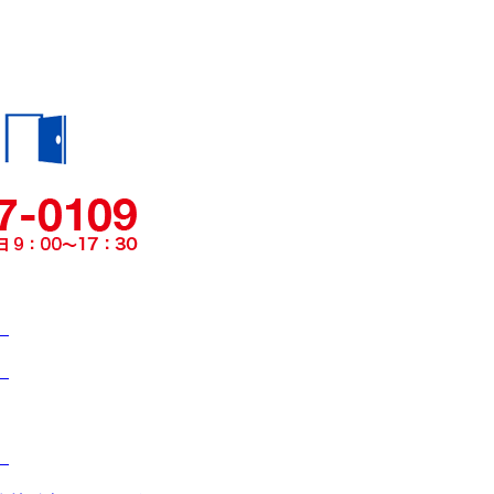
）
）
）