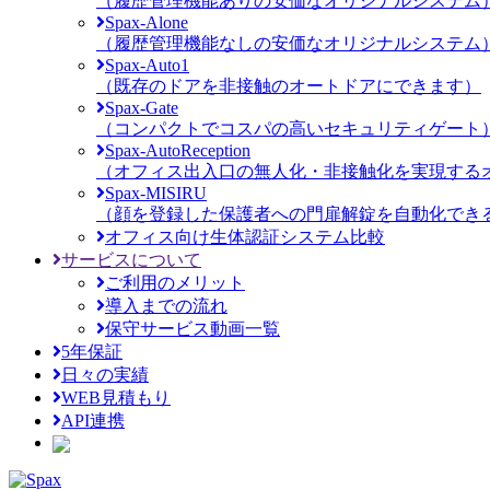
（履歴管理機能ありの安価なオリジナルシステム
Spax-Alone
（履歴管理機能なしの安価なオリジナルシステム
Spax-Auto1
（既存のドアを非接触のオートドアにできます）
Spax-Gate
（コンパクトでコスパの高いセキュリティゲート
Spax-AutoReception
（オフィス出入口の無人化・非接触化を実現する
Spax-MISIRU
（顔を登録した保護者への門扉解錠を自動化でき
オフィス向け生体認証システム比較
サービスについて
ご利用のメリット
導入までの流れ
保守サービス動画一覧
5年保証
日々の実績
WEB見積もり
API連携