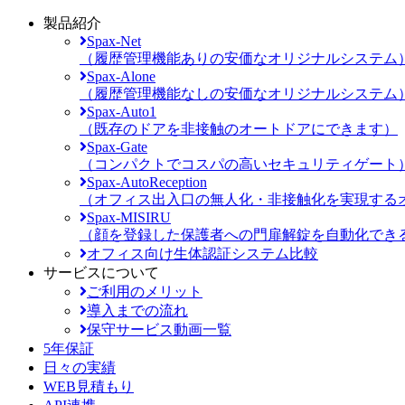
製品紹介
Spax-Net
（履歴管理機能ありの安価なオリジナルシステム
Spax-Alone
（履歴管理機能なしの安価なオリジナルシステム
Spax-Auto1
（既存のドアを非接触のオートドアにできます）
Spax-Gate
（コンパクトでコスパの高いセキュリティゲート
Spax-AutoReception
（オフィス出入口の無人化・非接触化を実現する
Spax-MISIRU
（顔を登録した保護者への門扉解錠を自動化でき
オフィス向け生体認証システム比較
サービスについて
ご利用のメリット
導入までの流れ
保守サービス動画一覧
5年保証
日々の実績
WEB見積もり