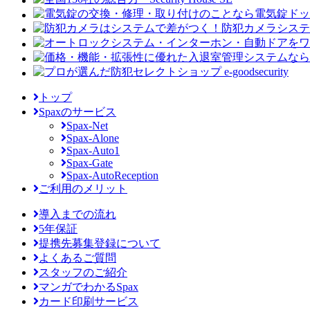
トップ
Spaxのサービス
Spax-Net
Spax-Alone
Spax-Auto1
Spax-Gate
Spax-AutoReception
ご利用のメリット
導入までの流れ
5年保証
提携先募集登録について
よくあるご質問
スタッフのご紹介
マンガでわかるSpax
カード印刷サービス