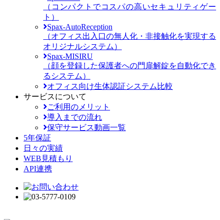
（コンパクトでコスパの高いセキュリティゲー
ト）
Spax-AutoReception
（オフィス出入口の無人化・非接触化を実現する
オリジナルシステム）
Spax-MISIRU
（顔を登録した保護者への門扉解錠を自動化でき
るシステム）
オフィス向け生体認証システム比較
サービスについて
ご利用のメリット
導入までの流れ
保守サービス動画一覧
5年保証
日々の実績
WEB見積もり
API連携