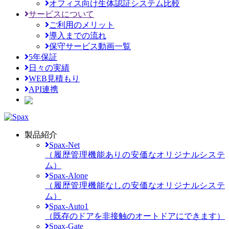
オフィス向け生体認証システム比較
サービスについて
ご利用のメリット
導入までの流れ
保守サービス動画一覧
5年保証
日々の実績
WEB見積もり
API連携
製品紹介
Spax-Net
（履歴管理機能ありの安価なオリジナルシステ
ム）
Spax-Alone
（履歴管理機能なしの安価なオリジナルシステ
ム）
Spax-Auto1
（既存のドアを非接触のオートドアにできます）
Spax-Gate