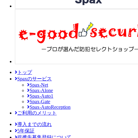
トップ
Spaxのサービス
Spax-Net
Spax-Alone
Spax-Auto1
Spax-Gate
Spax-AutoReception
ご利用のメリット
導入までの流れ
5年保証
提携先募集登録について