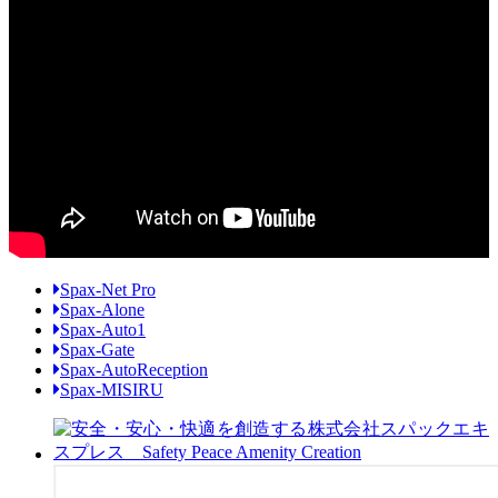
Spax-Net Pro
Spax-Alone
Spax-Auto1
Spax-Gate
Spax-AutoReception
Spax-MISIRU