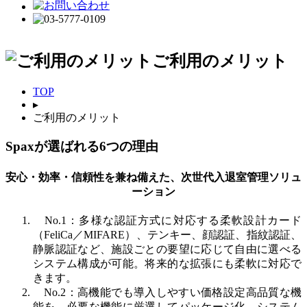
ご利用のメリット
TOP
▸
ご利用のメリット
Spaxが選ばれる6つの理由
安心・効率・信頼性を兼ね備えた、次世代入退室管理ソリュ
ーション
No.1：多様な認証方式に対応する柔軟設計
カード
（FeliCa／MIFARE）、テンキー、顔認証、指紋認証、
静脈認証など、施設ごとの要望に応じて自由に選べる
システム構成が可能。将来的な拡張にも柔軟に対応で
きます。
No.2：高機能でも導入しやすい価格設定
高品質な機
能を、必要な機能に厳選してパッケージ化。システム