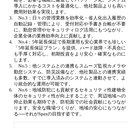
導入にかかるコストを最適化し、他社製品よりも高い
費用対効果を実現します。
No.3：日々の管理業務を効率化・省人化
出入履歴の
自動記録・管理により、受付対応や手書き台帳が不要
に。勤怠管理やセキュリティログ活用にもつながり、
企業全体の業務効率向上に貢献します。
No.4：5年延長保証で長期運用も安心
業界でも珍しい
「5年延長保証プラン」を提供。ハード故障・不具合に
も手厚く対応し、初期投資をより安心・確実なものに
します。
No.5：他システムとの連携もスムーズ
監視カメラや
勤怠システム、防災設備など、他社製品との連携実績
も多数。すでに導入済みのシステムと連動させて、よ
り統合的な運用が可能です。
No.6：地域防犯にも貢献するセキュリティ性
建物全
体のセキュリティ性が向上することで、周辺地域への
抑止効果も期待でき、防犯面での社会貢献にもつなが
ります。安全な職場づくりが、地域の安心にもつなが
る──それがSpaxの目指す姿です。