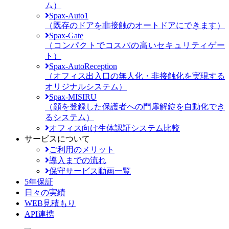
ム）
Spax-Auto1
（既存のドアを非接触のオートドアにできます）
Spax-Gate
（コンパクトでコスパの高いセキュリティゲー
ト）
Spax-AutoReception
（オフィス出入口の無人化・非接触化を実現する
オリジナルシステム）
Spax-MISIRU
（顔を登録した保護者への門扉解錠を自動化でき
るシステム）
オフィス向け生体認証システム比較
サービスについて
ご利用のメリット
導入までの流れ
保守サービス動画一覧
5年保証
日々の実績
WEB見積もり
API連携